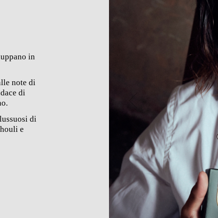
luppano in
alle
note di
dace di
ao.
lussuosi di
chouli e